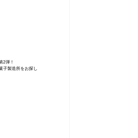
。
第2弾！
菓子製造所をお探し