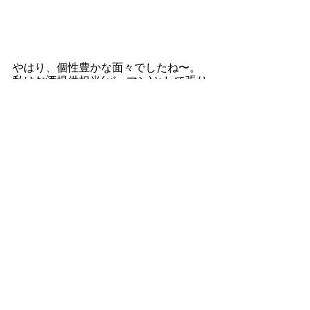
やはり、個性豊かな面々でしたね〜。
私はお酒提供担当(バーマン)として張り
切ってやりましたが、みんな楽しそう
で観ているこちらも笑顔になってしま
うようなごきげんな時間でした。
大したコメントは出来ませんが、今の
ご商売でイマイチハマり感が無い方、
お気軽に会社に遊びにきてください！
普段の思考回路と違うコミュニケーシ
ョンからヒントを探してみませんか？
ご連絡お待ちしております。
それではみなさん！
ごきげんな毎日を！
そして、楽しい景色をデザインしまし
ょう。
シミズキミヒコ