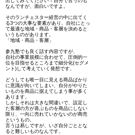
出してみてください！自分で言うのも
なんですが、面白いですよ。
そのランチェスター経営の中に出てく
る3つの大事な要素があり、自社にとっ
て最適な地域・商品・客層を決めると
いうものがあります。
「地域・商品・客層」
参九塾でも良く話す内容ですが、
自社の事業規模に合わせて、圧倒的一
位を目指せるところまで細分化(セグメ
ント)して考えていく発想です。
どうしても唯一目に見える商品ばかり
に意識が向いてしまい、自分がやりた
いものを商品に据えてしまう事が多く
あります。
しかしそれは大きな間違いで、設定し
た客層の方が喜ぶものを商品にしない
限り、一向に売れていかないのが商売
というもの。
言うは易しですが、いざ自分ごととな
ると難しいものなんです。