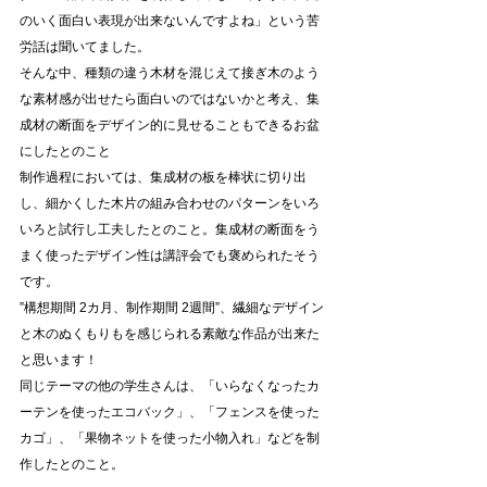
のいく面白い表現が出来ないんですよね」という苦
労話は聞いてました。
そんな中、種類の違う木材を混じえて接ぎ木のよう
な素材感が出せたら面白いのではないかと考え、集
成材の断面をデザイン的に見せることもできるお盆
にしたとのこと
制作過程においては、集成材の板を棒状に切り出
し、細かくした木片の組み合わせのパターンをいろ
いろと試行し工夫したとのこと。集成材の断面をう
まく使ったデザイン性は講評会でも褒められたそう
です。
”構想期間 2カ月、制作期間 2週間”、繊細なデザイン
と木のぬくもりもを感じられる素敵な作品が出来た
と思います！
同じテーマの他の学生さんは、「いらなくなったカ
ーテンを使ったエコバック」、「フェンスを使った
カゴ」、「果物ネットを使った小物入れ」などを制
作したとのこと。