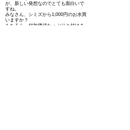
が、新しい発想なのでとても面白いで
すね。
みなさん、シミズから1,000円のお水買
いますか？
もちろん、付加価値たっぷりと付けま
すよ！
それではみなさん！
ごきげんな毎日を！
そして、楽しい景色をデザインしまし
ょう。
シミズキミヒコ
前の記事
次の記事
Blog