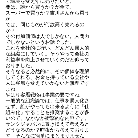
で環境を変えずに売りたいと。
要は、誰から買うか？が全て。
スーパーで買うか？吉川さんから買う
か。　
では、同じものが何故高く売れるの
か？
その付加価値は人でしかない。人間力
でしかないというお話でした。
これを全社的に行い、どんどん属人的
な組織にしていく。そうやって会社の
利益率を向上させていくのだと仰って
おりました。
そうなると必然的に、その価値を理解
してくれる、お金を持っている会社や
人に客層を変えていかないと無理です
よね。
やはり客層戦略は事業の要ですね。
一般的な組織論では、仕事を属人化さ
せず、誰がやっても出来るように「仕
組み化」することを推奨することが多
いので、なかなか衝撃的な内容です。
サンクジャパンに置き換えて考えると
どうなるのか？昨夜から考えておりま
す。そんなに簡単にまとまりません