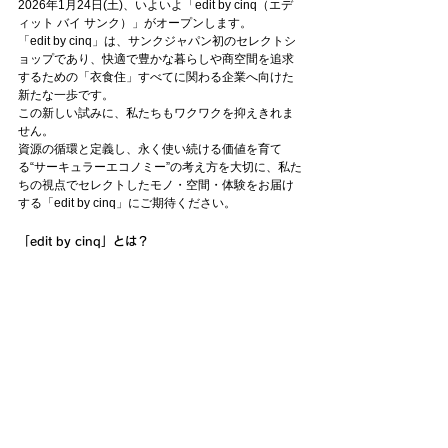
2026年1月24日(土)、いよいよ「edit by cinq（エデ
ィット バイ サンク）」がオープンします。
「edit by cinq」は、サンクジャパン初のセレクトシ
ョップであり、快適で豊かな暮らしや商空間を追求
するための「衣食住」すべてに関わる企業へ向けた
新たな一歩です。
この新しい試みに、私たちもワクワクを抑えきれま
せん。
資源の循環と定義し、永く使い続ける価値を育て
る“サーキュラーエコノミー”の考え方を大切に、私た
ちの視点でセレクトしたモノ・空間・体験をお届け
する「edit by cinq」にご期待ください。
「edit by cinq」とは？