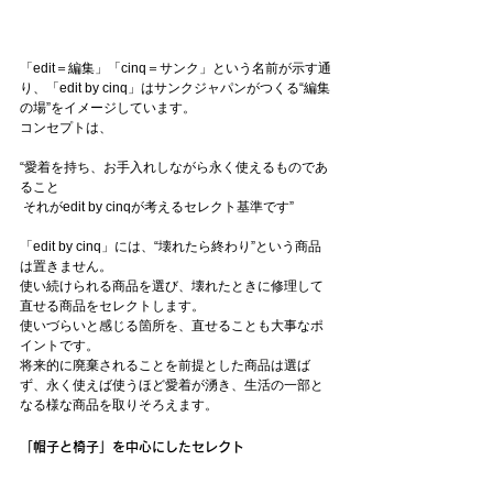
「edit＝編集」「cinq＝サンク」という名前が示す通
り、「edit by cinq」はサンクジャパンがつくる“編集
の場”をイメージしています。
コンセプトは、
“愛着を持ち、お手入れしながら永く使えるものであ
ること
 それがedit by cinqが考えるセレクト基準です”
「edit by cinq」には、“壊れたら終わり”という商品
は置きません。
使い続けられる商品を選び、壊れたときに修理して
直せる商品をセレクトします。
使いづらいと感じる箇所を、直せることも大事なポ
イントです。
将来的に廃棄されることを前提とした商品は選ば
ず、永く使えば使うほど愛着が湧き、生活の一部と
なる様な商品を取りそろえます。
「帽子と椅子」を中心にしたセレクト