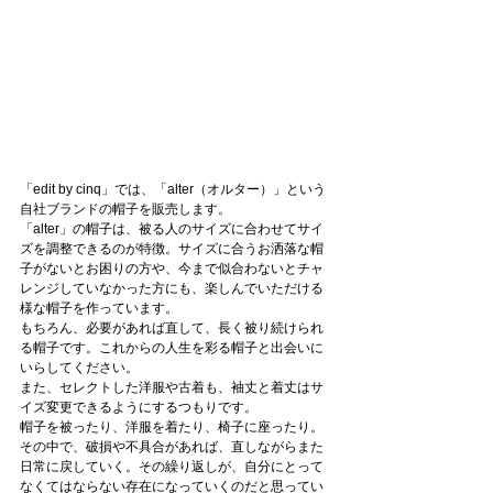
「edit by cinq」では、「alter（オルター）」という
自社ブランドの帽子を販売します。
「alter」の帽子は、被る人のサイズに合わせてサイ
ズを調整できるのが特徴。サイズに合うお洒落な帽
子がないとお困りの方や、今まで似合わないとチャ
レンジしていなかった方にも、楽しんでいただける
様な帽子を作っています。
もちろん、必要があれば直して、長く被り続けられ
る帽子です。これからの人生を彩る帽子と出会いに
いらしてください。
また、セレクトした洋服や古着も、袖丈と着丈はサ
イズ変更できるようにするつもりです。
帽子を被ったり、洋服を着たり、椅子に座ったり。
その中で、破損や不具合があれば、直しながらまた
日常に戻していく。その繰り返しが、自分にとって
なくてはならない存在になっていくのだと思ってい