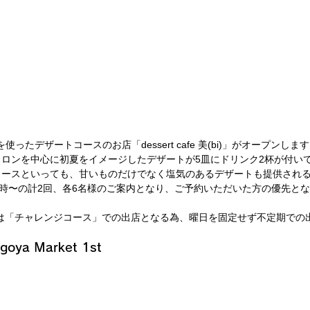
使ったデザートコースのお店「dessert cafe 美(bi)」がオープンしま
ロンを中心に初夏をイメージしたデザートが5皿にドリンク2杯が付いて45
コースといっても、甘いものだけでなく塩気のあるデザートも提供され
と16時〜の計2回、各6名様のご案内となり、ご予約いただいた方の優先と
 美(bi)」は「チャレンジコース」での出店となる為、曜日を固定せず不定期で
oya Market 1st