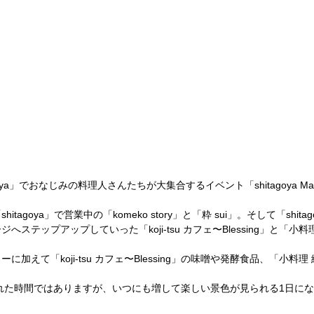
agoya」でおなじみの料理人さんたちが大集合するイベント「shitagoya Mar
tagoya」で営業中の「komeko story」と「粋 sui」。そして「shit
ステップアップしていった「koji-tsu カフェ〜Blessing」と「小
加えて「koji-tsu カフェ〜Blessing」の味噌や発酵食品、「小料
。
られた時間ではありますが、いつにも増して楽しい景色が見られる1日に