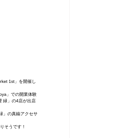
ket 1st」を開催し
agoya」での開業体験
料理 緑」の4店が出店
理 緑」の真鍮アクセサ
なりそうです！　