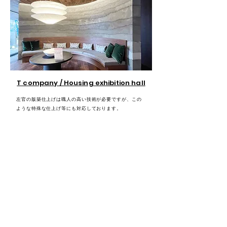
T company / Housing exhibition hall
左官の版築仕上げは職人の高い技術が必要ですが、この
ような特殊な仕上げ等にも対応しております。
現場にて設計者様と細かいお打ち合わせをし、より良い
仕上がりを可能にしました。
また、複雑な取り合いなどもございますので、下地の木
工事からもお請けできます。
WORKS
COMPANY
SERVICE