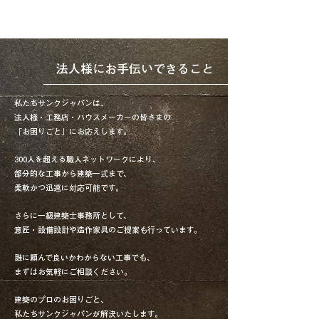
法人様にお手伝いできること
私たちサンクジャパンは、
法人様・工務店・ハウスメーカーの皆さまの
「お困りごと」にお応えします。
300人を超える職人ネットワークにより、
部分的な工事から建築一式まで、
柔軟かつ迅速に対応可能です。
さらに一級建築士事務所として、
意匠・設備設計や造作家具のご提案も行っています。
誰に頼んで良いかわからない工事でも、
まずはお気軽にご相談ください。
建築のプロのお困りごと、
私たちサンクジャパンが解決いたします。