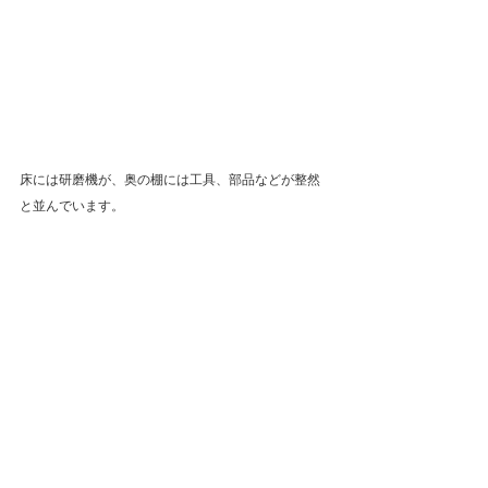
床には研磨機が、奥の棚には工具、部品などが整然
と並んでいます。
研磨によりコンクリートの天然骨材が露出した工場
床は、高い意匠性もあります。