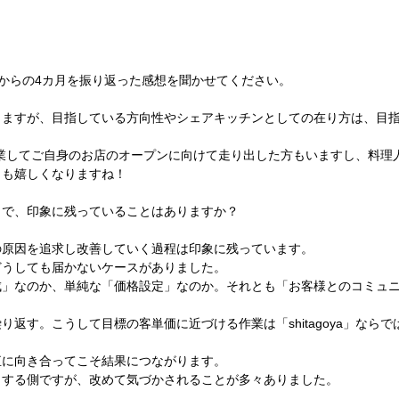
オープンからの4カ月を振り返った感想を聞かせてください。
りますが、目指している方向性やシェアキッチンとしての在り方は、目
a」を卒業してご自身のお店のオープンに向けて走り出した方もいますし、料
らも嬉しくなりますね！
りで、印象に残っていることはありますか？
の原因を追求し改善していく過程は印象に残っています。
どうしても届かないケースがありました。
成」なのか、単純な「価格設定」なのか。それとも「お客様とのコミュ
り返す。こうして目標の客単価に近づける作業は「shitagoya」なら
直に向き合ってこそ結果につながります。
トする側ですが、改めて気づかされることが多々ありました。