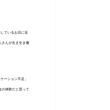
指しているお店に近
理人さんが生き生き働
ニケーション不足」
ではの体験だと思って