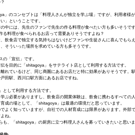
か？
agoya」のコンセプトは「料理人さんが独立を学ぶ場」ですが、利用者様
ない」ということです。
方の中には、先生のファンで先生の作る料理が食べたい方も多いそうで
が作る料理が食べられるお店って需要ありそうですよね？
は、飲食店で独立する気持ちはないけどファンや生徒さんに喜んでもら
と、そういった場所を求めている方も多そうです。
スの「宣伝」です。
を目的に「shitagoya」をサテライト店として利用する方法です。
し離れているけど、同じ商圏にあるお店だと特に効果がありそうです。
や戸田駅、西川口駅方面にあるお店ですね。
」として利用する方法です。
を学ぶ必要がありますし、飲食店の開業体験は、飲食に携わるすべての
成の場として、「shitagoya」は最適の環境だと思っています。
のでよく知っていますが、自社での人材育成には限界があります。外部
すよね。
も、「shitagoya」の厨房に立つ料理人さんを募っていきたいと思い