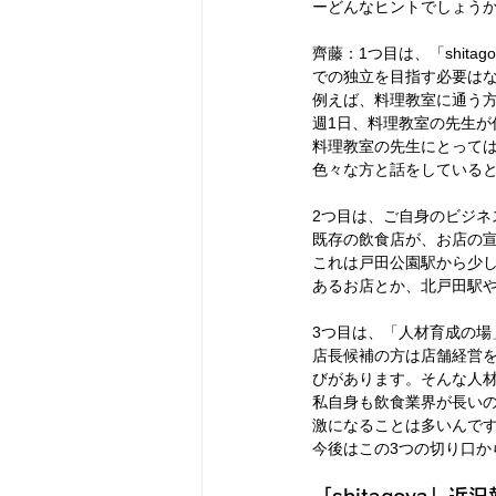
ーどんなヒントでしょう
齊藤：1つ目は、「shit
での独立を目指す必要は
例えば、料理教室に通う
週1日、料理教室の先生
料理教室の先生にとって
色々な方と話をしている
2つ目は、ご自身のビジネ
既存の飲食店が、お店の宣伝
これは戸田公園駅から少
あるお店とか、北戸田駅
3つ目は、「人材育成の場
店長候補の方は店舗経営
びがあります。そんな人材育
私自身も飲食業界が長い
激になることは多いんで
今後はこの3つの切り口から