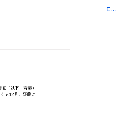
ログイン
COMPANY
CONTACT
齊藤恒（以下、齊藤）
くくる12月。齊藤に