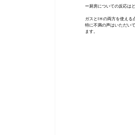
ー厨房についての反応は
ガスとIＨの両方を使える
特に不満の声はいただい
ます。