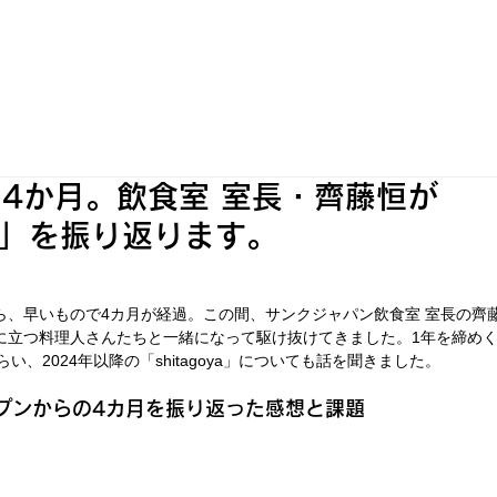
WORKS
INFORMATION
OUR SHOPS
4か月。飲食室 室長・齊藤恒が
oya」を振り返ります。
プンから、早いもので4カ月が経過。この間、サンクジャパン飲食室 室長の
の厨房に立つ料理人さんたちと一緒になって駆け抜けてきました。1年を締め
い、2024年以降の「shitagoya」についても話を聞きました。
」オープンからの4カ月を振り返った感想と課題