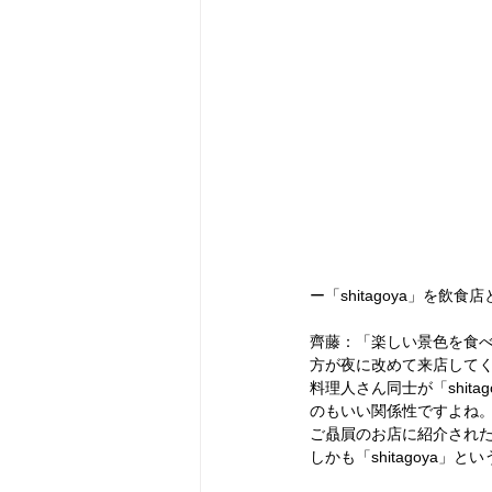
ー「shitagoya」を
齊藤：「楽しい景色を食
方が夜に改めて来店して
料理人さん同士が「shi
のもいい関係性ですよね
ご贔屓のお店に紹介され
しかも「shitagoya