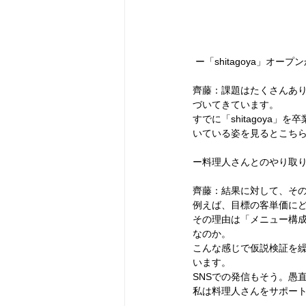
 ー「shitagoya」
齊藤：課題はたくさんあ
づいてきています。
すでに「shitagoy
いている姿を見るとこち
ー料理人さんとのやり取
齊藤：結果に対して、そ
例えば、目標の客単価に
その理由は「メニュー構
なのか。
こんな感じで仮説検証を繰
います。
SNSでの発信もそう。愚
私は料理人さんをサポー