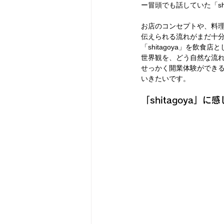
ー冒頭でも話していた「sh
お店のコンセプトや、料
伝えられる流れがまだ十
「shitagoya」を
世界観を、どう自然な流
せっかく開業体験ができるの
いきたいです。
「shitagoya」