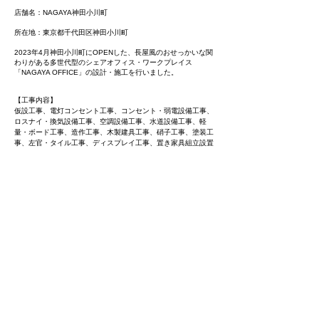
店舗名：NAGAYA神田小川町
所在地：東京都千代田区神田小川町
2023年4月神田小川町にOPENした、長屋風のおせっかいな関
わりがある多世代型のシェアオフィス・ワークプレイス
「NAGAYA OFFICE」の設計・施工を行いました。
【工事内容】
仮設工事、電灯コンセント工事、コンセント・弱電設備工事、
ロスナイ・換気設備工事、空調設備工事、水道設備工事、軽
量・ボード工事、造作工事、木製建具工事、硝子工事、塗装工
事、左官・タイル工事、ディスプレイ工事、置き家具組立設置