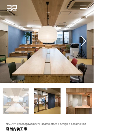
NAGAYA kandaogawamachi/ shared office / design + construction
店舗内装工事