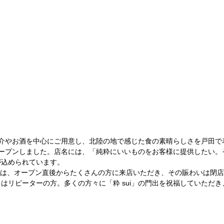
の魚介やお酒を中心にご用意し、北陸の地で感じた食の素晴らしさを戸田
日にオープンしました。店名には、「純粋にいいものをお客様に提供したい
が込められています。
日には、オープン直後からたくさんの方に来店いただき、その賑わいは閉
はリピーターの方。多くの方々に「粋 sui」の門出を祝福していただ