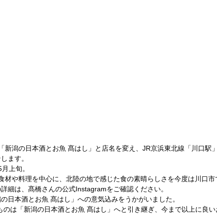
から「新潟の日本酒とお魚 髙はし」と店名を変え、JR京浜東北線「川口駅
ンします。
5月上旬。
県の食材や料理を中心に、北陸の地で感じた食の素晴らしさを今度は川口
細は、髙橋さんの公式Instagramをご確認ください。
の日本酒とお魚 髙はし」への意気込みをうかがいました。
培ったものは「新潟の日本酒とお魚 髙はし」へと引き継ぎ、今まで以上に良