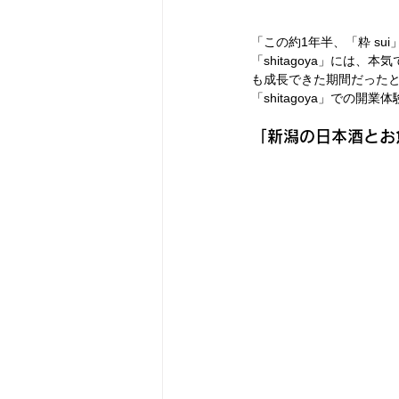
「この約1年半、「粋 s
「shitagoya」に
も成長できた期間だった
「shitagoya」での
「新潟の日本酒とお