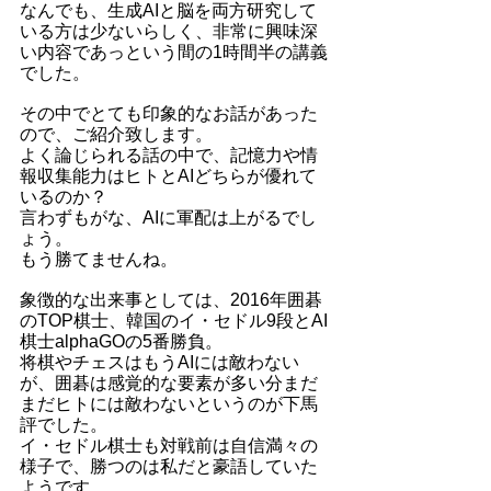
なんでも、生成AIと脳を両方研究して
いる方は少ないらしく、非常に興味深
い内容であっという間の1時間半の講義
でした。
その中でとても印象的なお話があった
ので、ご紹介致します。
よく論じられる話の中で、記憶力や情
報収集能力はヒトとAIどちらが優れて
いるのか？
言わずもがな、AIに軍配は上がるでし
ょう。
もう勝てませんね。
象徴的な出来事としては、2016年囲碁
のTOP棋士、韓国のイ・セドル9段とAI
棋士alphaGOの5番勝負。
将棋やチェスはもうAIには敵わない
が、囲碁は感覚的な要素が多い分まだ
まだヒトには敵わないというのが下馬
評でした。
イ・セドル棋士も対戦前は自信満々の
様子で、勝つのは私だと豪語していた
ようです。